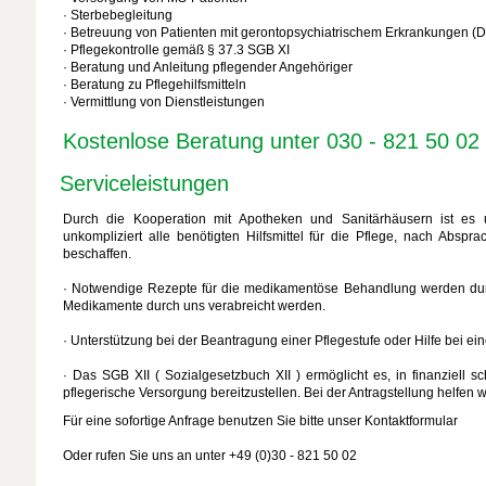
· Sterbebegleitung
· Betreuung von Patienten mit gerontopsychiatrischem Erkrankungen 
· Pflegekontrolle gemäß § 37.3 SGB XI
· Beratung und Anleitung pflegender Angehöriger
· Beratung zu Pflegehilfsmitteln
· Vermittlung von Dienstleistungen
Kostenlose Beratung unter 030 - 821 50 02
Serviceleistungen
Durch die Kooperation mit Apotheken und Sanitärhäusern ist es 
unkompliziert alle benötigten Hilfsmittel für die Pflege, nach Abspr
beschaffen.
· Notwendige Rezepte für die medikamentöse Behandlung werden dur
Medikamente durch uns verabreicht werden.
· Unterstützung bei der Beantragung einer Pflegestufe oder Hilfe bei e
· Das SGB XII ( Sozialgesetzbuch XII ) ermöglicht es, in finanziell s
pflegerische Versorgung bereitzustellen. Bei der Antragstellung helfen w
Für eine sofortige Anfrage benutzen Sie bitte unser Kontaktformular
Oder rufen Sie uns an unter +49 (0)30 - 821 50 02